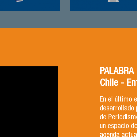
PALABRA F
Chile - En
En el último
desarrollado 
de Periodismo
un espacio d
agenda actual