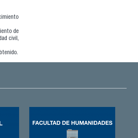
cimiento
miento de
d civil,
btenido.