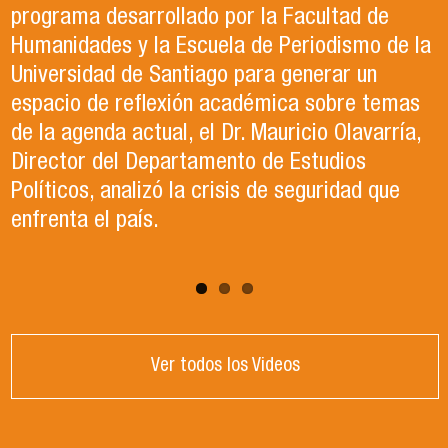
en el año 2023. Actualmente, trabaja en lo que
Ciencia Política (ACCP), fue el organizador del
programa desarrollado por la Facultad de
ella describe como el trabajo de sus sueños
exitoso Congreso que recientemente tuvo
Humanidades y la Escuela de Periodismo de la
en la Organización de las Naciones Unidas para
lugar en la Universidad de Santiago. Durante el
Universidad de Santiago para generar un
la Alimentación y la Agricultura (FAO).
evento, se llevaron a cabo paneles de
espacio de reflexión académica sobre temas
conversación, reflexión y debate sobre el
de la agenda actual, el Dr. Mauricio Olavarría,
contexto político y académico nacional.
Director del Departamento de Estudios
Puedes revisar los paneles en el apartado
Políticos, analizó la crisis de seguridad que
"Congreso ACCP" de la página web.
enfrenta el país.
Ver todos los Videos