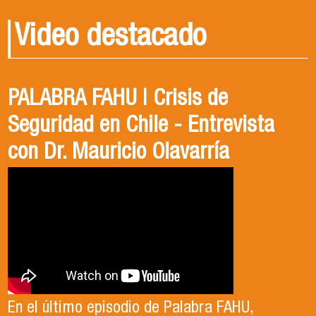
Video destacado
PALABRA FAHU | Crisis de
Egresados Internacionales en
Revive el XIV Congreso Chileno de
Seguridad en Chile - Entrevista
Acción: Antonia Abarca
Ciencia Política 2023
con Dr. Mauricio Olavarría
Antonia egresó de la Licenciatura en Estudios
El Departamento de Estudios Políticos, en
Internacionales de la Universidad de Santiago
colaboración con la Asociación Chilena de
En el último episodio de Palabra FAHU,