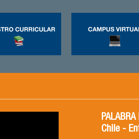
PALABRA F
Chile - En