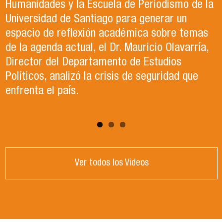
ella describe como el trabajo de sus sueños
exitoso Congreso que recientemente tuvo
Humanidades y la Escuela de Periodismo de la
en la Organización de las Naciones Unidas para
lugar en la Universidad de Santiago. Durante el
Universidad de Santiago para generar un
la Alimentación y la Agricultura (FAO).
evento, se llevaron a cabo paneles de
espacio de reflexión académica sobre temas
conversación, reflexión y debate sobre el
de la agenda actual, el Dr. Mauricio Olavarría,
contexto político y académico nacional.
Director del Departamento de Estudios
Puedes revisar los paneles en el apartado
Políticos, analizó la crisis de seguridad que
"Congreso ACCP" de la página web.
enfrenta el país.
Ver todos los Videos