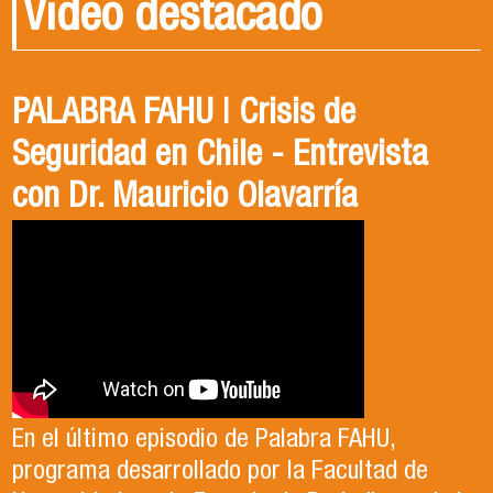
Video destacado
PALABRA FAHU | Crisis de
Egresados Internacionales en
Revive el XIV Congreso Chileno de
Seguridad en Chile - Entrevista
Acción: Antonia Abarca
Ciencia Política 2023
con Dr. Mauricio Olavarría
Antonia egresó de la Licenciatura en Estudios
El Departamento de Estudios Políticos, en
Internacionales de la Universidad de Santiago
colaboración con la Asociación Chilena de
En el último episodio de Palabra FAHU,
en el año 2023. Actualmente, trabaja en lo que
Ciencia Política (ACCP), fue el organizador del
programa desarrollado por la Facultad de