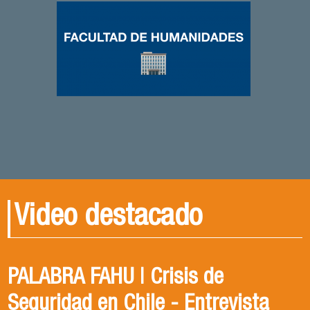
Video destacado
PALABRA FAHU | Crisis de
Egresados Internacionales en
Revive el XIV Congreso Chileno de
Seguridad en Chile - Entrevista
Acción: Antonia Abarca
Ciencia Política 2023