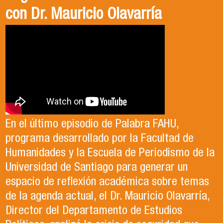
con Dr. Mauricio Olavarría
Antonia egresó de la Licenciatura en Estudios
El Departamento de Estudios Políticos, en
Internacionales de la Universidad de Santiago
colaboración con la Asociación Chilena de
En el último episodio de Palabra FAHU,
en el año 2023. Actualmente, trabaja en lo que
Ciencia Política (ACCP), fue el organizador del
programa desarrollado por la Facultad de
ella describe como el trabajo de sus sueños
exitoso Congreso que recientemente tuvo
Humanidades y la Escuela de Periodismo de la
en la Organización de las Naciones Unidas para
lugar en la Universidad de Santiago. Durante el
Universidad de Santiago para generar un
la Alimentación y la Agricultura (FAO).
evento, se llevaron a cabo paneles de
espacio de reflexión académica sobre temas
conversación, reflexión y debate sobre el
de la agenda actual, el Dr. Mauricio Olavarría,
contexto político y académico nacional.
Director del Departamento de Estudios
Puedes revisar los paneles en el apartado