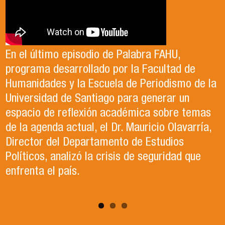
Antonia egresó de la Licenciatura en Estudios
El Departamento de Estudios Políticos, en
Internacionales de la Universidad de Santiago
colaboración con la Asociación Chilena de
En el último episodio de Palabra FAHU,
en el año 2023. Actualmente, trabaja en lo que
Ciencia Política (ACCP), fue el organizador del
programa desarrollado por la Facultad de
ella describe como el trabajo de sus sueños
exitoso Congreso que recientemente tuvo
Humanidades y la Escuela de Periodismo de la
en la Organización de las Naciones Unidas para
lugar en la Universidad de Santiago. Durante el
Universidad de Santiago para generar un
la Alimentación y la Agricultura (FAO).
evento, se llevaron a cabo paneles de
espacio de reflexión académica sobre temas
conversación, reflexión y debate sobre el
de la agenda actual, el Dr. Mauricio Olavarría,
contexto político y académico nacional.
Director del Departamento de Estudios
Puedes revisar los paneles en el apartado
Políticos, analizó la crisis de seguridad que
"Congreso ACCP" de la página web.
enfrenta el país.