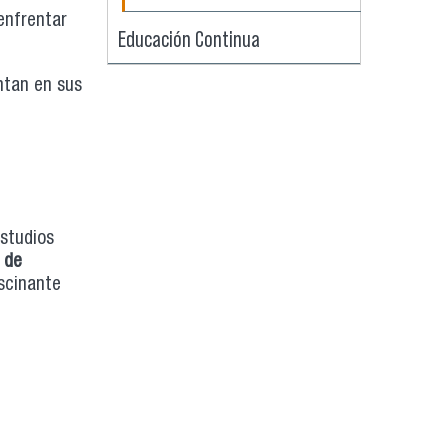
enfrentar
Educación Continua
ntan en sus
studios
 de
ascinante