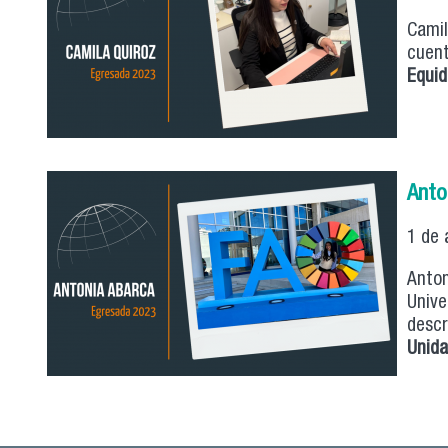
Camil
cuent
Equid
Anto
1 de 
Anton
Unive
descr
Unida