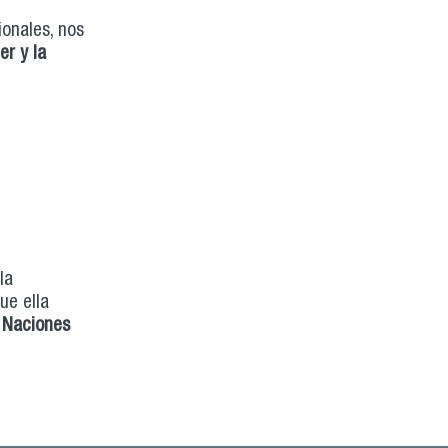
ionales, nos
er y la
la
ue ella
s Naciones