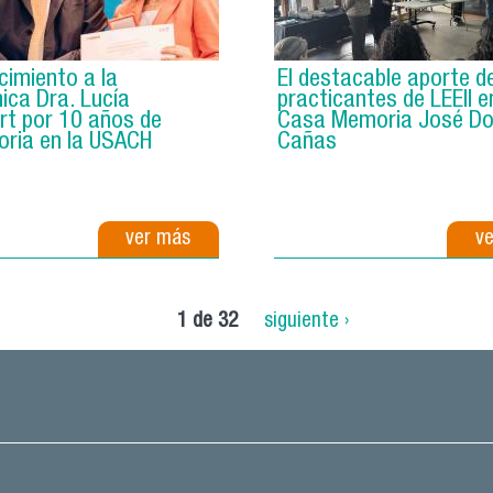
imiento a la
El destacable aporte d
ca Dra. Lucía
practicantes de LEEII e
t por 10 años de
Casa Memoria José D
oria en la USACH
Cañas
ver más
v
1 de 32
siguiente ›