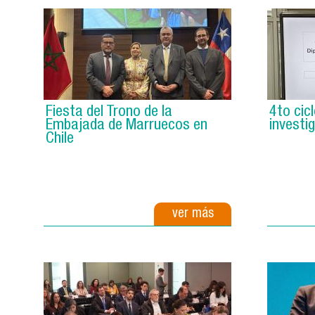
Fiesta del Trono de la
4to cic
Embajada de Marruecos en
investi
Chile
ver más