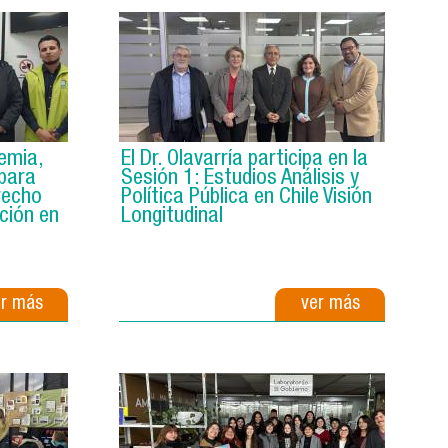
emia,
El Dr. Olavarría participa en la
 para
Sesión 1: Estudios Análisis y
recho
Política Pública en Chile Visión
ción en
Longitudinal
er más
ver más