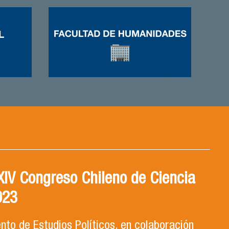
 XIV Congreso Chileno de Ciencia
023
to de Estudios Políticos, en colaboración