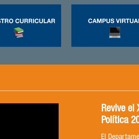
Revive el
Política 2
El Departamen