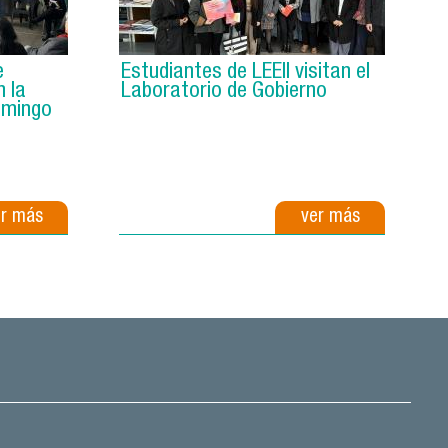
e
Estudiantes de LEEII visitan el
n la
Laboratorio de Gobierno
omingo
er más
ver más