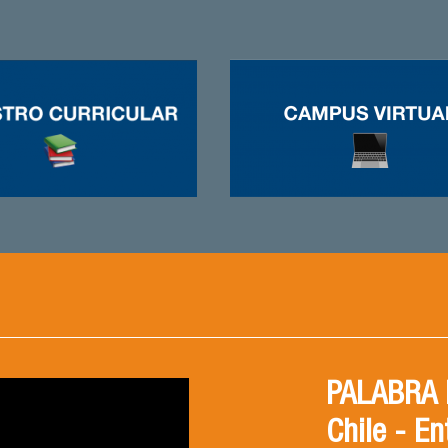
PALABRA F
Chile - En