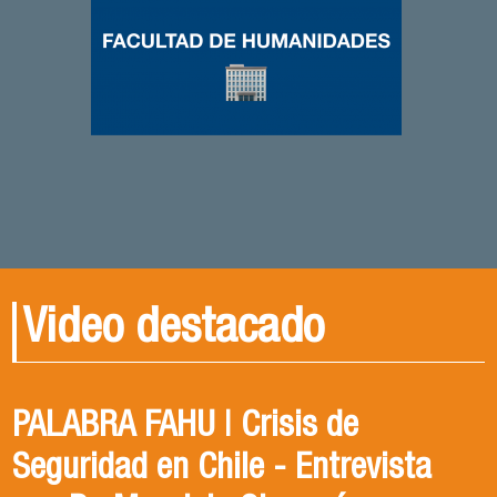
Video destacado
PALABRA FAHU | Crisis de
Egresados Internacionales en
Revive el XIV Congreso Chileno de
Seguridad en Chile - Entrevista
Acción: Antonia Abarca
Ciencia Política 2023