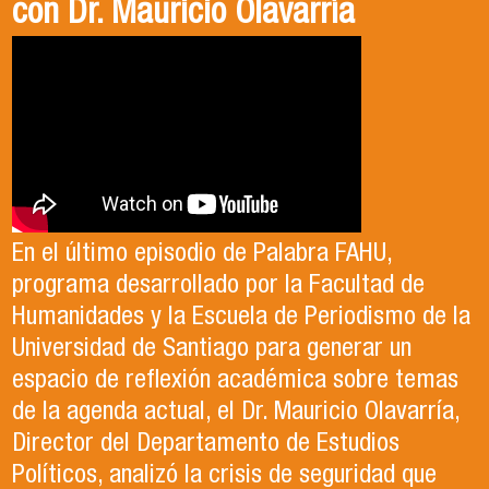
con Dr. Mauricio Olavarría
Antonia egresó de la Licenciatura en Estudios
El Departamento de Estudios Políticos, en
Internacionales de la Universidad de Santiago
colaboración con la Asociación Chilena de
En el último episodio de Palabra FAHU,
en el año 2023. Actualmente, trabaja en lo que
Ciencia Política (ACCP), fue el organizador del
programa desarrollado por la Facultad de
ella describe como el trabajo de sus sueños
exitoso Congreso que recientemente tuvo
Humanidades y la Escuela de Periodismo de la
en la Organización de las Naciones Unidas para
lugar en la Universidad de Santiago. Durante el
Universidad de Santiago para generar un
la Alimentación y la Agricultura (FAO).
evento, se llevaron a cabo paneles de
espacio de reflexión académica sobre temas
conversación, reflexión y debate sobre el
de la agenda actual, el Dr. Mauricio Olavarría,
contexto político y académico nacional.
Director del Departamento de Estudios
Puedes revisar los paneles en el apartado
Políticos, analizó la crisis de seguridad que