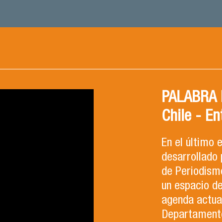
PALABRA F
Chile - En
En el último
desarrollado 
de Periodismo
un espacio d
agenda actual
Departamento 