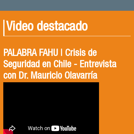
Video destacado
PALABRA FAHU | Crisis de
Egresados Internacionales en
Revive el XIV Congreso Chileno de
Seguridad en Chile - Entrevista
Acción: Antonia Abarca
Ciencia Política 2023
con Dr. Mauricio Olavarría
Antonia egresó de la Licenciatura en Estudios
El Departamento de Estudios Políticos, en