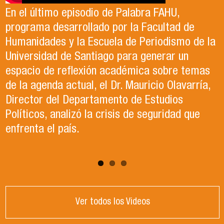
Internacionales de la Universidad de Santiago
colaboración con la Asociación Chilena de
En el último episodio de Palabra FAHU,
en el año 2023. Actualmente, trabaja en lo que
Ciencia Política (ACCP), fue el organizador del
programa desarrollado por la Facultad de
ella describe como el trabajo de sus sueños
exitoso Congreso que recientemente tuvo
Humanidades y la Escuela de Periodismo de la
en la Organización de las Naciones Unidas para
lugar en la Universidad de Santiago. Durante el
Universidad de Santiago para generar un
la Alimentación y la Agricultura (FAO).
evento, se llevaron a cabo paneles de
espacio de reflexión académica sobre temas
conversación, reflexión y debate sobre el
de la agenda actual, el Dr. Mauricio Olavarría,
contexto político y académico nacional.
Director del Departamento de Estudios
Puedes revisar los paneles en el apartado
Políticos, analizó la crisis de seguridad que
"Congreso ACCP" de la página web.
enfrenta el país.
Ver todos los Videos