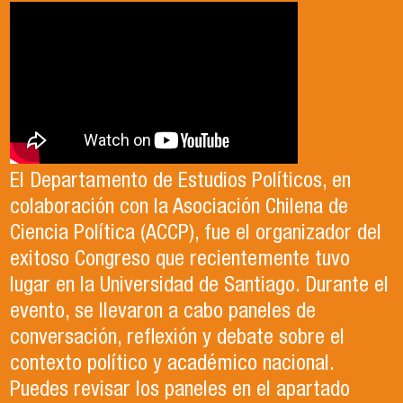
con Dr. Mauricio Olavarría
Antonia egresó de la Licenciatura en Estudios
El Departamento de Estudios Políticos, en
Internacionales de la Universidad de Santiago
colaboración con la Asociación Chilena de
En el último episodio de Palabra FAHU,
en el año 2023. Actualmente, trabaja en lo que
Ciencia Política (ACCP), fue el organizador del
programa desarrollado por la Facultad de
ella describe como el trabajo de sus sueños
exitoso Congreso que recientemente tuvo
Humanidades y la Escuela de Periodismo de la
en la Organización de las Naciones Unidas para
lugar en la Universidad de Santiago. Durante el
Universidad de Santiago para generar un
la Alimentación y la Agricultura (FAO).
evento, se llevaron a cabo paneles de
espacio de reflexión académica sobre temas
conversación, reflexión y debate sobre el
de la agenda actual, el Dr. Mauricio Olavarría,
contexto político y académico nacional.
Director del Departamento de Estudios
Puedes revisar los paneles en el apartado
Políticos, analizó la crisis de seguridad que