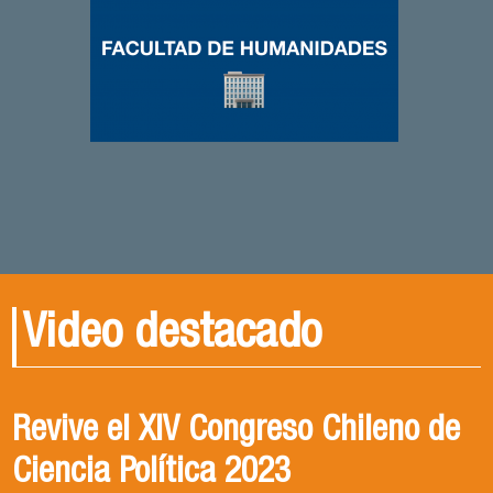
Video destacado
PALABRA FAHU | Crisis de
Egresados Internacionales en
Revive el XIV Congreso Chileno de
Seguridad en Chile - Entrevista
Acción: Antonia Abarca
Ciencia Política 2023