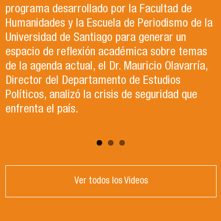
en el año 2023. Actualmente, trabaja en lo que
Ciencia Política (ACCP), fue el organizador del
programa desarrollado por la Facultad de
ella describe como el trabajo de sus sueños
exitoso Congreso que recientemente tuvo
Humanidades y la Escuela de Periodismo de la
en la Organización de las Naciones Unidas para
lugar en la Universidad de Santiago. Durante el
Universidad de Santiago para generar un
la Alimentación y la Agricultura (FAO).
evento, se llevaron a cabo paneles de
espacio de reflexión académica sobre temas
conversación, reflexión y debate sobre el
de la agenda actual, el Dr. Mauricio Olavarría,
contexto político y académico nacional.
Director del Departamento de Estudios
Puedes revisar los paneles en el apartado
Políticos, analizó la crisis de seguridad que
"Congreso ACCP" de la página web.
enfrenta el país.
Ver todos los Videos