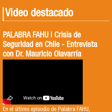
Video destacado
PALABRA FAHU | Crisis de
Egresados Internacionales en
Revive el XIV Congreso Chileno de
Seguridad en Chile - Entrevista
Acción: Antonia Abarca
Ciencia Política 2023
con Dr. Mauricio Olavarría
Antonia egresó de la Licenciatura en Estudios
El Departamento de Estudios Políticos, en
Internacionales de la Universidad de Santiago
colaboración con la Asociación Chilena de
En el último episodio de Palabra FAHU,