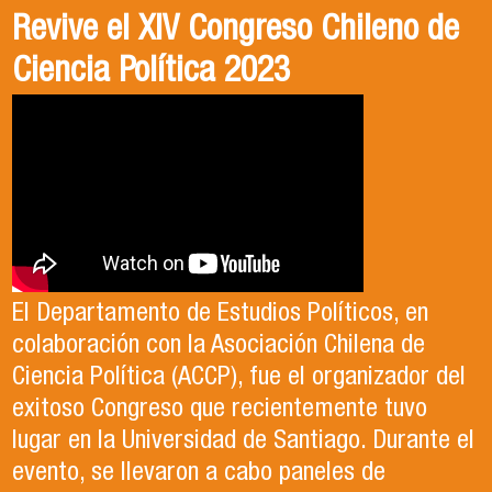
PALABRA FAHU | Crisis de
Egresados Internacionales en
Revive el XIV Congreso Chileno de
Seguridad en Chile - Entrevista
Acción: Antonia Abarca
Ciencia Política 2023
con Dr. Mauricio Olavarría
Antonia egresó de la Licenciatura en Estudios
El Departamento de Estudios Políticos, en
Internacionales de la Universidad de Santiago
colaboración con la Asociación Chilena de
En el último episodio de Palabra FAHU,
en el año 2023. Actualmente, trabaja en lo que
Ciencia Política (ACCP), fue el organizador del
programa desarrollado por la Facultad de
ella describe como el trabajo de sus sueños
exitoso Congreso que recientemente tuvo
Humanidades y la Escuela de Periodismo de la
en la Organización de las Naciones Unidas para
lugar en la Universidad de Santiago. Durante el
Universidad de Santiago para generar un
la Alimentación y la Agricultura (FAO).
evento, se llevaron a cabo paneles de
espacio de reflexión académica sobre temas