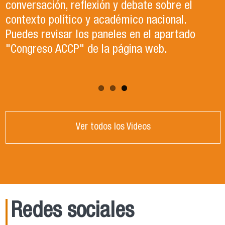
conversación, reflexión y debate sobre el
de la agenda actual, el Dr. Mauricio Olavarría,
contexto político y académico nacional.
Director del Departamento de Estudios
Puedes revisar los paneles en el apartado
Políticos, analizó la crisis de seguridad que
"Congreso ACCP" de la página web.
enfrenta el país.
Ver todos los Videos
Redes sociales