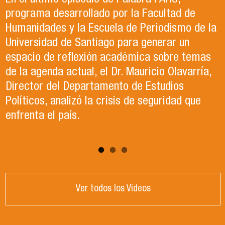
En el último episodio de Palabra FAHU,
en el año 2023. Actualmente, trabaja en lo que
Ciencia Política (ACCP), fue el organizador del
programa desarrollado por la Facultad de
ella describe como el trabajo de sus sueños
exitoso Congreso que recientemente tuvo
Humanidades y la Escuela de Periodismo de la
en la Organización de las Naciones Unidas para
lugar en la Universidad de Santiago. Durante el
Universidad de Santiago para generar un
la Alimentación y la Agricultura (FAO).
evento, se llevaron a cabo paneles de
espacio de reflexión académica sobre temas
conversación, reflexión y debate sobre el
de la agenda actual, el Dr. Mauricio Olavarría,
contexto político y académico nacional.
Director del Departamento de Estudios
Puedes revisar los paneles en el apartado
Políticos, analizó la crisis de seguridad que
"Congreso ACCP" de la página web.
enfrenta el país.
Ver todos los Videos